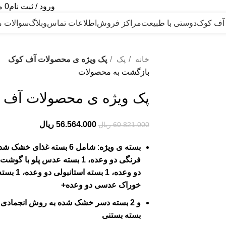
ورود / ثبت نام
0
م
 آف کوک
دوستی با طبیعت
مراکز فروش
اطلاعات تماس
وبلاگ
سوالات م
خانه
پک
پک ویژه ی محصولات آف کوک
بازگشت به محصولات
پک ویژه ی محصولات آف 
56.564.000
ریال
60.821.000
ریال
بسته ی ویژه
:
شامل 6 بسته غذای خشک شده به روش انجمادی:
خوراک عدسی دو وعده+
بسته بستنی